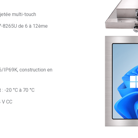
jetée multi-touch
i7-8265U de 6 à 12ème
/IP69K, construction en
: -20 °C à 70 °C
4 V CC