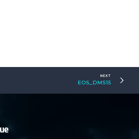
NEXT
EOS_DMS15
que