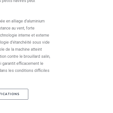
 petits navires peut
uée en alliage d’aluminium
stance au vent, forte
echnologie interne et externe
ologie d’étanchéité sous vide
le de la machine atteint
on contre le brouillard salin,
i garantit efficacement le
ans les conditions difficiles
FICATIONS