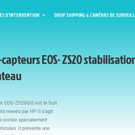
ES D’INTERVENTION
DROP SHIPPING & CAMÉRAS DE SURVEIL
apteurs EOS- ZS20 stabilisatio
ateau
er EOS-ZS20GIS est le fruit
s menés par HP. Il s’agit
ue portée spécialement
éhicules. Il présente une