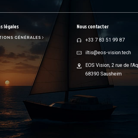
s légales
Nous contacter
TIONS GÉNÉRALES
+33 7 83 51 99 87
iltis@eos-vision.tech
EOS Vision, 2 rue de l’Aq
68390 Sausheim